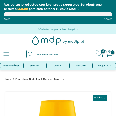
Recibe tus productos con la entrega segura de Servientrega
Te faltan
$60,00
para para obtener tu envío GRATIS
$0,00
$60,00
Ir
✨ Todas tus compras reciben obsequio ✨
al
contenido
0
0
DERMOANÁLISIS
SKINCARE
CAPILAR
PERFUMES
MAQUILLAJE
Inicio
Photoderm Nude Touch Dorado - Bioderma
Agotado