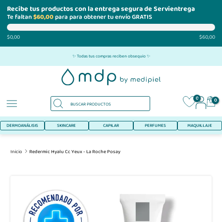
Recibe tus productos con la entrega segura de Servientrega
Te faltan
$60,00
para para obtener tu envío GRATIS
$0,00
$60,00
Ir
✨ Todas tus compras reciben obsequio ✨
al
contenido
0
0
DERMOANÁLISIS
SKINCARE
CAPILAR
PERFUMES
MAQUILLAJE
Inicio
Redermic Hyalu Cc Yeux - La Roche Posay