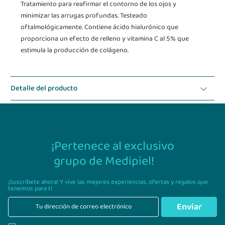
Tratamiento para reafirmar el contorno de los ojos y
minimizar las arrugas profundas. Testeado
oftalmológicamente. Contiene ácido hialurónico que
proporciona un efecto de relleno y vitamina C al 5% que
estimula la producción de colágeno.
Detalle del producto
Modo de uso
¡Pertenece al exclusivo
grupo de Medipiel!
¡Suscríbete ahora! Y vive las mejores experiencias,
ofertas y regalos que
tenemos para ti
Enviar