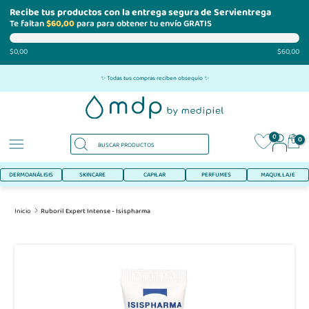
Recibe tus productos con la entrega segura de Servientrega
Te faltan
$60,00
para para obtener tu envío GRATIS
$0,00
$60,00
Ir
✨ Todas tus compras reciben obsequio ✨
al
contenido
0
0
DERMOANÁLISIS
SKINCARE
CAPILAR
PERFUMES
MAQUILLAJE
Inicio
Ruboril Expert Intense - Isispharma