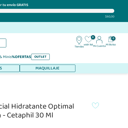
r tu envío GRATIS
$60,00
0
0
Mi Bolso
wish list
Mi Cuenta
Tiendas
 & Minis
%OFERTAS
OUTLET
S
MAQUILLAJE
ial Hidratante Optimal
 - Cetaphil 30 Ml