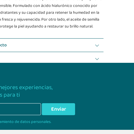
 sensible. Formulado con ácido hialurónico conocido por
dratantes y su capacidad para retener la humedad en la
fresca y rejuvenecida. Por otro lado, el aceite de semilla
protege la piel ayudando a restaurar su brillo natural.
ucto
 mejores experiencias,
 para ti
Enviar
amiento de datos personales.