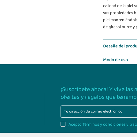
calidad de la piel
sus propiedades hi
piel manteniéndola 
de girasol nutre y 
Detalle del prod
Modo de uso
¡Suscríbete ahora! Y vive las
ofertas y regalos que tenemos
Acepto Términos y condiciones y trat