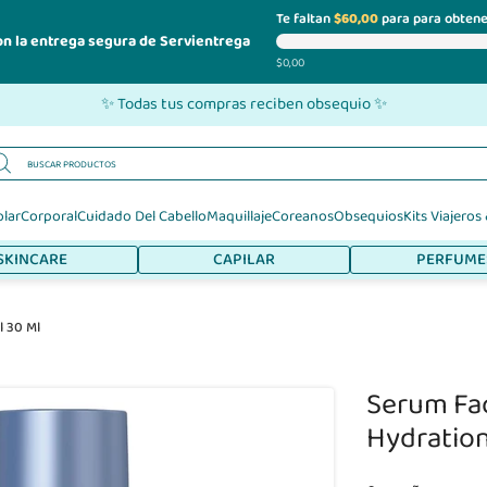
Te faltan
$60,00
para para obtene
on la entrega segura de Servientrega
$0,00
✨ Todas tus compras reciben obsequio ✨
olar
Corporal
Cuidado Del Cabello
Maquillaje
Coreanos
Obsequios
Kits Viajeros
SKINCARE
CAPILAR
PERFUME
l 30 Ml
Serum Fac
Hydration