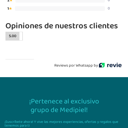
2
0
★
1
0
★
Opiniones de nuestros clientes
5.00
Reviews por Whatsapp by
¡Pertenece al exclusivo
grupo de Medipiel!
¡Suscríbete ahora! Y vive las mejores experiencias,
ofertas y regalos que
tenemos para ti