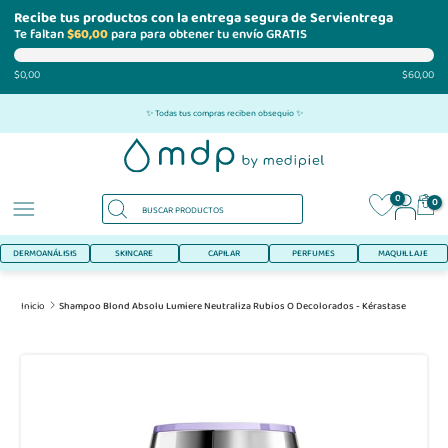
Recibe tus productos con la entrega segura de Servientrega
Te faltan
$60,00
para para obtener tu envío GRATIS
$0,00
$60,00
Ir
✨ Todas tus compras reciben obsequio ✨
al
contenido
0
0
DERMOANÁLISIS
SKINCARE
CAPILAR
PERFUMES
MAQUILLAJE
Inicio
Shampoo Blond Absolu Lumiere Neutraliza Rubios O Decolorados - Kérastase