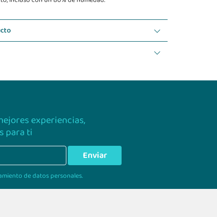
to, incluso con un 80% de humedad.
ucto
 mejores experiencias,
 para ti
Enviar
amiento de datos personales.