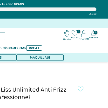
r tu envío GRATIS
$60,00
0
0
Mi Bolso
wish list
Mi Cuenta
Tiendas
 & Minis
%OFERTAS
OUTLET
S
MAQUILLAJE
iss Unlimited Anti Frizz -
ofessionnel