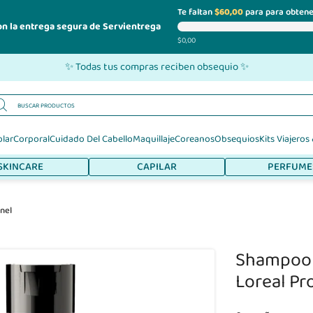
Te faltan
$60,00
para para obtene
on la entrega segura de Servientrega
$0,00
✨ Todas tus compras reciben obsequio ✨
olar
Corporal
Cuidado Del Cabello
Maquillaje
Coreanos
Obsequios
Kits Viajeros
SKINCARE
CAPILAR
PERFUME
nel
Shampoo L
Loreal Pr