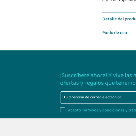
anti-encrespamien
Detalle del prod
Modo de uso
¡Suscríbete ahora! Y vive las
ofertas y regalos que tenemos
Acepto Términos y condiciones y trat