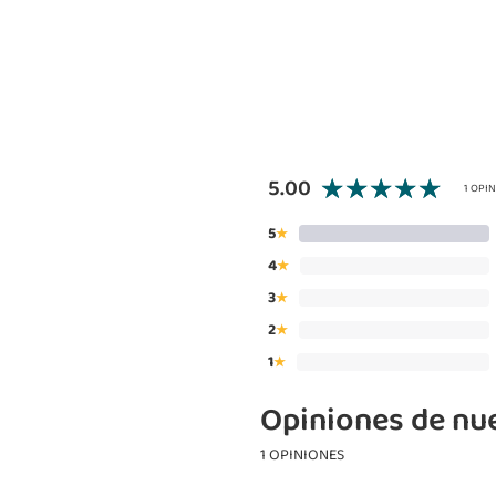
5.00
1 OPI
5
★
4
★
3
★
2
★
1
★
Opiniones de nue
1 OPINIONES