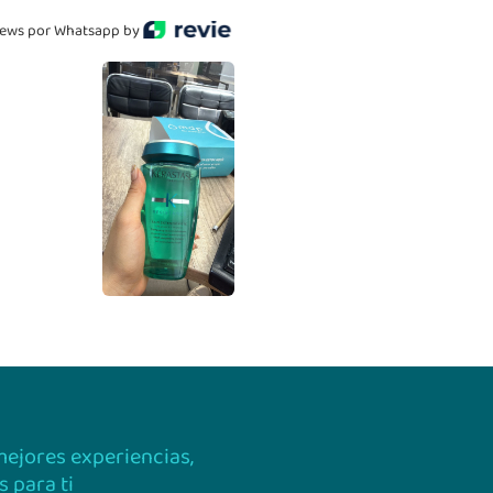
ews por Whatsapp by
 mejores experiencias,
 para ti