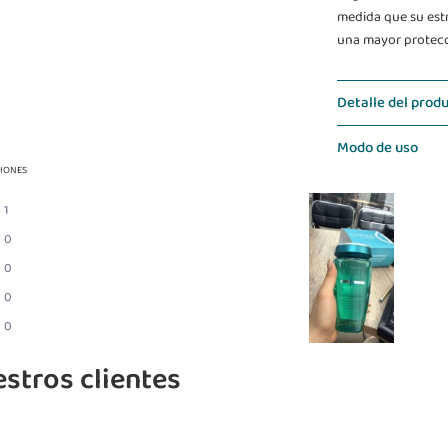
medida que su estr
una mayor protecc
Detalle del prod
Modo de uso
NIONES
1
0
0
0
0
stros clientes