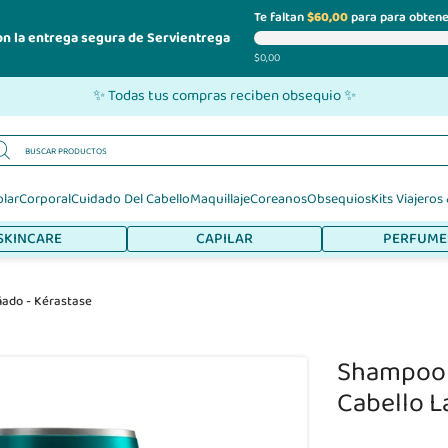
Te faltan
$60,00
para para obtene
on la entrega segura de Servientrega
$0,00
✨ Todas tus compras reciben obsequio ✨
olar
Corporal
Cuidado Del Cabello
Maquillaje
Coreanos
Obsequios
Kits Viajeros
SKINCARE
CAPILAR
PERFUME
ñado - Kérastase
Shampoo 
Cabello L