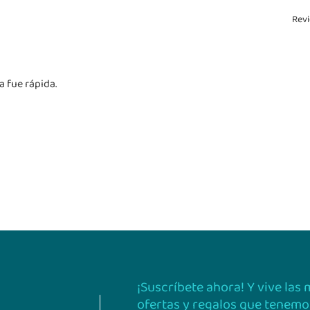
Revi
 fue rápida.
¡Suscríbete ahora! Y vive las
ofertas y regalos que tenemos