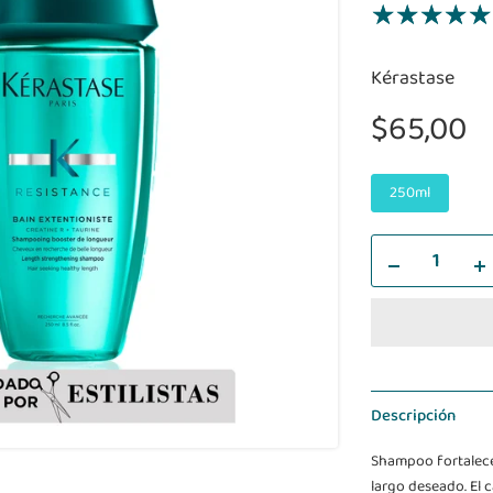
Kérastase
$65,00
250ml
Descripción
Shampoo fortaleced
largo deseado. El 