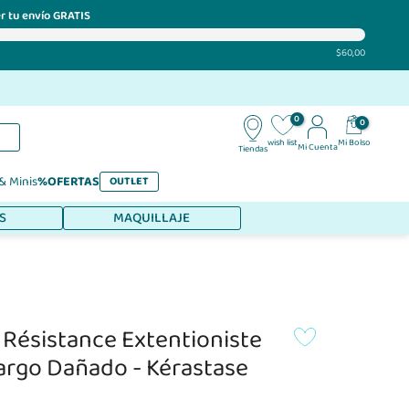
r tu envío GRATIS
$60,00
0
0
Mi Bolso
wish list
Mi Cuenta
Tiendas
 & Minis
%OFERTAS
OUTLET
S
MAQUILLAJE
Résistance Extentioniste
argo Dañado - Kérastase