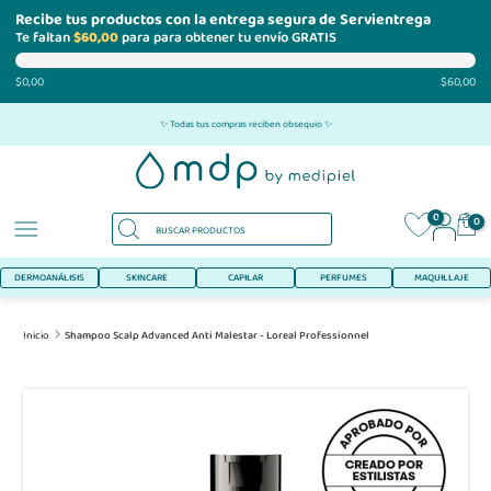
Recibe tus productos con la entrega segura de Servientrega
Te faltan
$60,00
para para obtener tu envío GRATIS
$0,00
$60,00
Ir
✨ Todas tus compras reciben obsequio ✨
al
contenido
0
0
DERMOANÁLISIS
SKINCARE
CAPILAR
PERFUMES
MAQUILLAJE
Inicio
Shampoo Scalp Advanced Anti Malestar - Loreal Professionnel