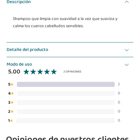
Descripción
Shampoo que limpia con suavidad a la vez que suaviza y
calma los cueros cabelludos sensibles.
Detalle del producto
Modo de uso
5.00
2 OPINIONES
5
2
★
4
0
★
3
0
★
2
0
★
1
0
★
Opiniones de nuestros clientes