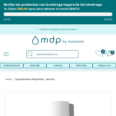
Recibe tus productos con la entrega segura de Servientrega
Te faltan
$60,00
para para obtener tu envío GRATIS
$0,00
$60,00
Ir
✨ Todas tus compras reciben obsequio ✨
al
contenido
0
0
DERMOANÁLISIS
SKINCARE
CAPILAR
PERFUMES
MAQUILLAJE
Inicio
Upgrade Base Maquillaje - Sensilis