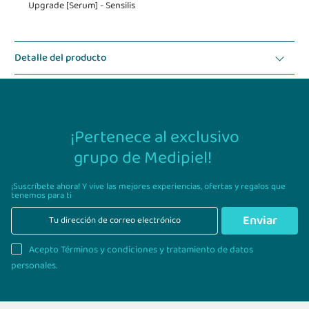
Upgrade [Serum] - Sensilis
Detalle del producto
Modo de uso
¡Pertenece al exclusivo
grupo de Medipiel!
¡Suscríbete ahora! Y vive las mejores experiencias,
ofertas y regalos que
tenemos para ti
Enviar
Acepto Términos y condiciones y tratamiento de datos
personales.