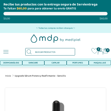
Recibe tus productos con la entrega segura de Servientrega
Te faltan
$60,00
para para obtener tu envío GRATIS
$0,00
$60,00
Ir
✨ Todas tus compras reciben obsequio ✨
al
contenido
0
0
DERMOANÁLISIS
SKINCARE
CAPILAR
PERFUMES
MAQUILLAJE
Inicio
Upgrade Sérum Potency Reafirmante - Sensilis