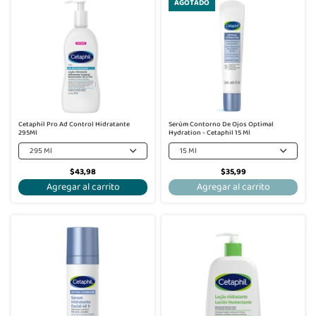
AGOTADO
Cetaphil Pro Ad Control Hidratante
Serúm Contorno De Ojos Optimal
295Ml
Hydration - Cetaphil 15 Ml
295 Ml
15 Ml
$43,98
$35,99
Agregar al carrito
Agregar al carrito