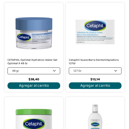
CETAPHIL Optimal Hydration Water Gel
Cetaphil Suave Barra Dermolimpiadora
Optimal X 48 Gr
127Gr
48 gr
127 Gr
$38,40
$13,14
Agregar al carrito
Agregar al carrito