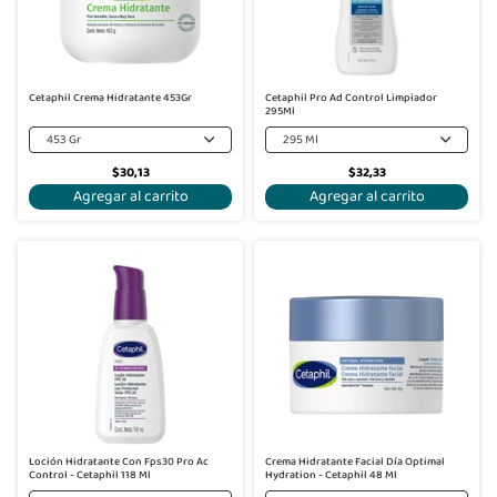
Cetaphil Crema Hidratante 453Gr
Cetaphil Pro Ad Control Limpiador
295Ml
453 Gr
295 Ml
$30,13
$32,33
Agregar al carrito
Agregar al carrito
Loción Hidratante Con Fps30 Pro Ac
Crema Hidratante Facial Día Optimal
Control - Cetaphil 118 Ml
Hydration - Cetaphil 48 Ml