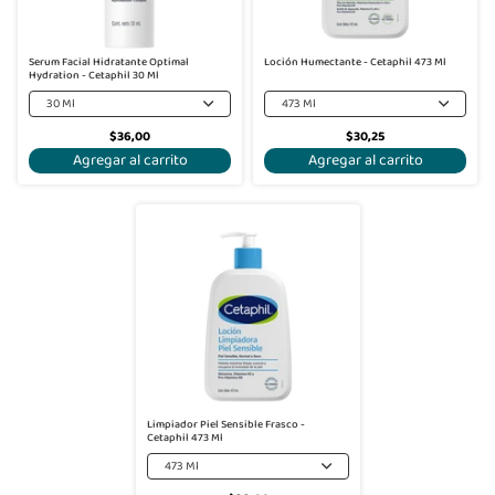
Serum Facial Hidratante Optimal
Loción Humectante - Cetaphil 473 Ml
Hydration - Cetaphil 30 Ml
30 Ml
473 Ml
$36,00
$30,25
Agregar al carrito
Agregar al carrito
Limpiador Piel Sensible Frasco -
Cetaphil 473 Ml
473 Ml