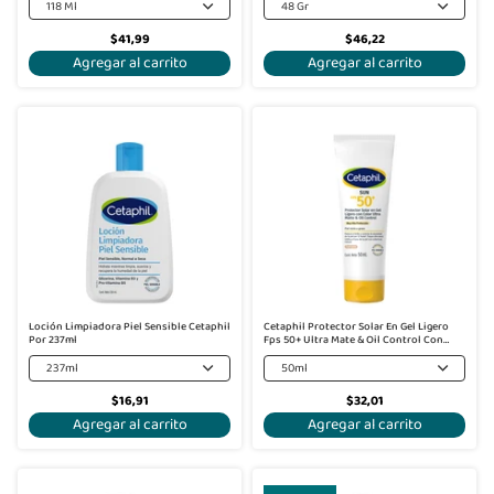
118 Ml
48 Gr
$41,99
$46,22
Agregar al carrito
Agregar al carrito
Loción Limpiadora Piel Sensible Cetaphil
Cetaphil Protector Solar En Gel Ligero
Por 237ml
Fps 50+ Ultra Mate & Oil Control Con
Color 50Ml
237ml
50ml
$16,91
$32,01
Agregar al carrito
Agregar al carrito