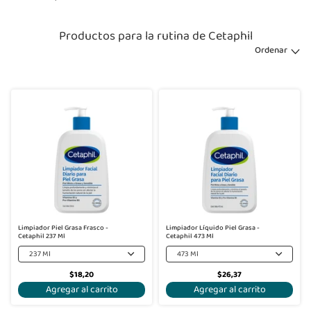
Productos para la rutina de Cetaphil
Ordenar
Limpiador Piel Grasa Frasco -
Limpiador Líquido Piel Grasa -
Cetaphil 237 Ml
Cetaphil 473 Ml
237 Ml
473 Ml
$18,20
$26,37
Agregar al carrito
Agregar al carrito