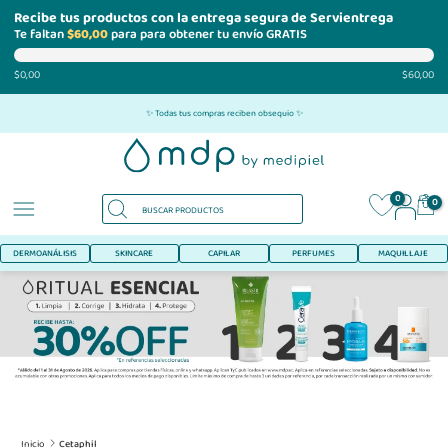
Recibe tus productos con la entrega segura de Servientrega
Te faltan
$60,00
para para obtener tu envío GRATIS
$0,00
$60,00
Ir
✨ Todas tus compras reciben obsequio ✨
al
contenido
0
0
DERMOANÁLISIS
SKINCARE
CAPILAR
PERFUMES
MAQUILLAJE
Inicio
Cetaphil