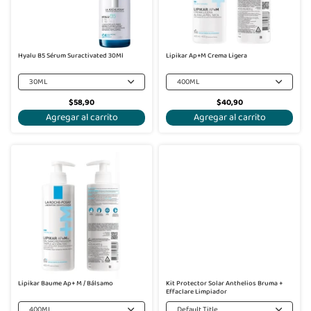
Hyalu B5 Sérum Suractivated 30Ml
Lipikar Ap+M Crema Ligera
30ML
400ML
$58,90
$40,90
Agregar al carrito
Agregar al carrito
Lipikar Baume Ap+ M / Bálsamo
Kit Protector Solar Anthelios Bruma +
Effaclare Limpiador
400ML
Default Title