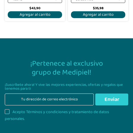
$43,90
$35,98
Agregar al carrito
Agregar al carrito
¡Pertenece al exclusivo
grupo de Medipiel!
¡Suscríbete ahora! Y vive las mejores experiencias,
ofertas y regalos que
tenemos para ti
Enviar
Acepto Términos y condiciones y tratamiento de datos
personales.