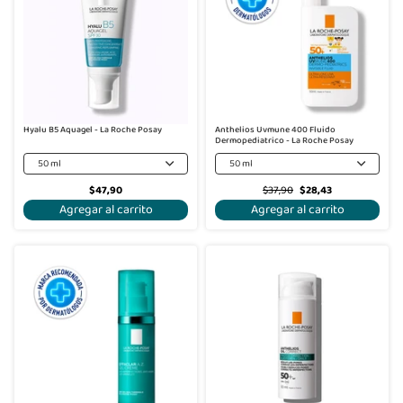
Hyalu B5 Aquagel - La Roche Posay
Anthelios Uvmune 400 Fluido
Dermopediatrico - La Roche Posay
50 ml
50 ml
$47,90
$37,90
$28,43
Agregar al carrito
Agregar al carrito
-25%