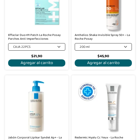
Effaclar Duo+M Patch La Roche Posay
Anthelios Shaka Invisible Spray 50+ – La
Parches Anti Imperfecciones
Roche Posay
CAJA 22PCS
200 ml
$21,90
$45,90
Agregar al carrito
Agregar al carrito
Jabón Corporal Lipikar Syndet Ap+ - La
Redermic Hyalu Cc Yeux - La Roche