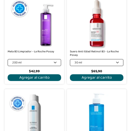
Mela B3 Limpiador - La Roche Posay
Suero Anti Edad Retinol B3 - La Roche
Posay
200 ml
30 ml
$42,99
$65,90
Agregar al carrito
Agregar al carrito