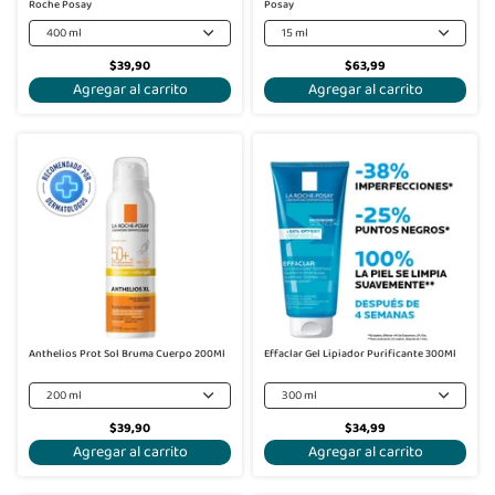
Roche Posay
Posay
400 ml
15 ml
$39,90
$63,99
Agregar al carrito
Agregar al carrito
Anthelios Prot Sol Bruma Cuerpo 200Ml
Effaclar Gel Lipiador Purificante 300Ml
200 ml
300 ml
$39,90
$34,99
Agregar al carrito
Agregar al carrito