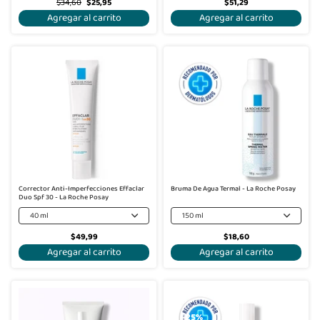
$34,60
$25,95
$51,29
Agregar al carrito
Agregar al carrito
Corrector Anti-Imperfecciones Effaclar
Bruma De Agua Termal - La Roche Posay
Duo Spf 30 - La Roche Posay
40 ml
150 ml
$49,99
$18,60
Agregar al carrito
Agregar al carrito
-25%