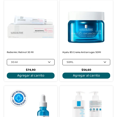
Redermic Retinol 30 Ml
Hyalu B5 Crema Antiarrugas 50Ml
30 ml
50ML
$74,90
$54,60
Agregar al carrito
Agregar al carrito