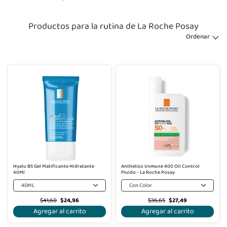
Productos para la rutina de La Roche Posay
Ordenar
-40%
-25%
Hyalu B5 Gel Matificante Hidratante
Anthelios Uvmune 400 Oil Control
40Ml
Fluido - La Roche Posay
40ML
Con Color
$41,60
$24,96
$36,65
$27,49
Agregar al carrito
Agregar al carrito