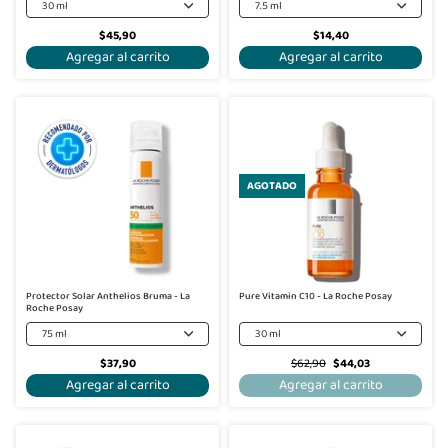
30 ml
7.5 ml
$45,90
$14,40
Agregar al carrito
Agregar al carrito
-30%
AGOTADO
Protector Solar Anthelios Bruma - La
Pure Vitamin C10 - La Roche Posay
Roche Posay
75 ml
30 ml
$37,90
$62,90
$44,03
Agregar al carrito
Agregar al carrito