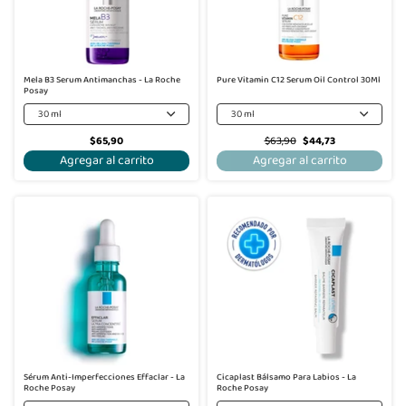
Mela B3 Serum Antimanchas - La Roche
Pure Vitamin C12 Serum Oil Control 30Ml
Posay
30 ml
30 ml
$65,90
$63,90
$44,73
Agregar al carrito
Agregar al carrito
Sérum Anti-Imperfecciones Effaclar - La
Cicaplast Bálsamo Para Labios - La
Roche Posay
Roche Posay