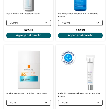
Agua Termal Hidratación 300Ml
Gel Limpiador Effaclar + M - La Roche
Posay
300 ml
400 ml
$27,60
$42,99
Agregar al carrito
Agregar al carrito
-25%
Anthelios Protector Solar Uv Air 40Ml
Mela B3 Crema Antimanchas - La Roche
Posay
40 ml
40 ml