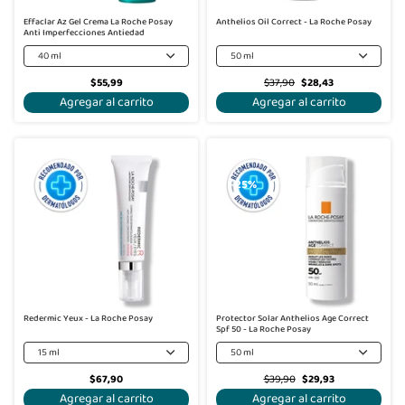
Effaclar Az Gel Crema La Roche Posay
Anthelios Oil Correct - La Roche Posay
Anti Imperfecciones Antiedad
40 ml
50 ml
$55,99
$37,90
$28,43
Agregar al carrito
Agregar al carrito
-25%
Redermic Yeux - La Roche Posay
Protector Solar Anthelios Age Correct
Spf 50 - La Roche Posay
15 ml
50 ml
$67,90
$39,90
$29,93
Agregar al carrito
Agregar al carrito