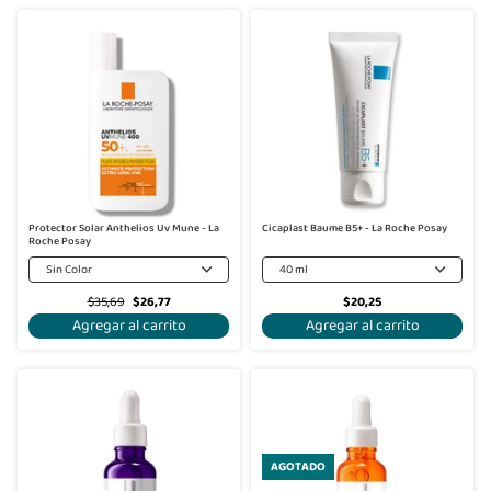
-25%
Protector Solar Anthelios Uv Mune - La
Cicaplast Baume B5+ - La Roche Posay
Roche Posay
Sin Color
40 ml
$35,69
$26,77
$20,25
Agregar al carrito
Agregar al carrito
-30%
AGOTADO