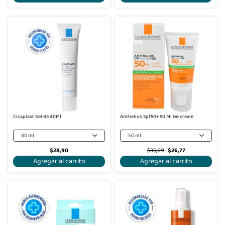
-25%
Cicaplast Gel B5 40Ml
Anthelios Spf50+ 50 Ml Gelcream
40 ml
50 ml
$28,90
$35,69
$26,77
Agregar al carrito
Agregar al carrito