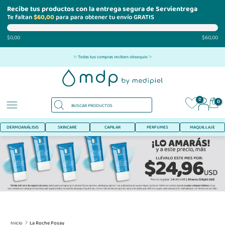
Recibe tus productos con la entrega segura de Servientrega
Te faltan
$60,00
para para obtener tu envío GRATIS
$0,00
$60,00
Ir
✨ Todas tus compras reciben obsequio ✨
al
contenido
0
0
DERMOANÁLISIS
SKINCARE
CAPILAR
PERFUMES
MAQUILLAJE
Inicio
La Roche Posay