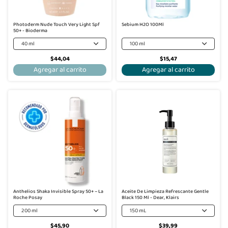
Photoderm Nude Touch Very Light Spf
Sebium H2O 100Ml
50+ - Bioderma
40 ml
100 ml
$44,04
$15,47
Agregar al carrito
Agregar al carrito
Anthelios Shaka Invisible Spray 50+ – La
Aceite De Limpieza Refrescante Gentle
Roche Posay
Black 150 Ml - Dear, Klairs
200 ml
150 mL
$45,90
$39,99