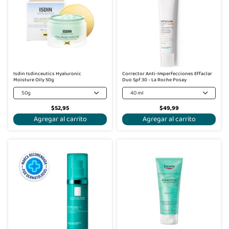
Isdin Isdinceutics Hyaluronic
Corrector Anti-Imperfecciones Effaclar
Moisture Oily 50g
Duo Spf 30 - La Roche Posay
50g
40 ml
$52,95
$49,99
Agregar al carrito
Agregar al carrito