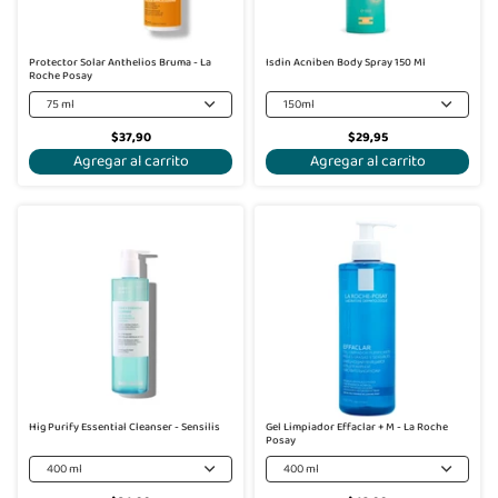
Protector Solar Anthelios Bruma - La
Isdin Acniben Body Spray 150 Ml
Roche Posay
75 ml
150ml
$37,90
$29,95
Agregar al carrito
Agregar al carrito
Hig Purify Essential Cleanser - Sensilis
Gel Limpiador Effaclar + M - La Roche
Posay
400 ml
400 ml