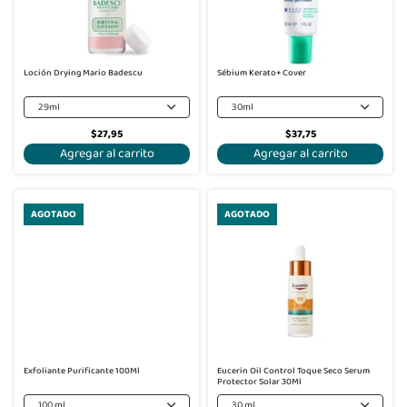
Loción Drying Mario Badescu
Sébium Kerato+ Cover
29ml
30ml
$27,95
$37,75
Agregar al carrito
Agregar al carrito
AGOTADO
AGOTADO
Exfoliante Purificante 100Ml
Eucerin Oil Control Toque Seco Serum
Protector Solar 30Ml
100 ml
30 ml