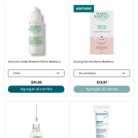
AGOTADO
Solución Deep Blemish Mario Badescu
Drying Parche Mario Badescu
29ml
36 unidades
$31,05
$13,97
Agregar al carrito
Agregar al carrito