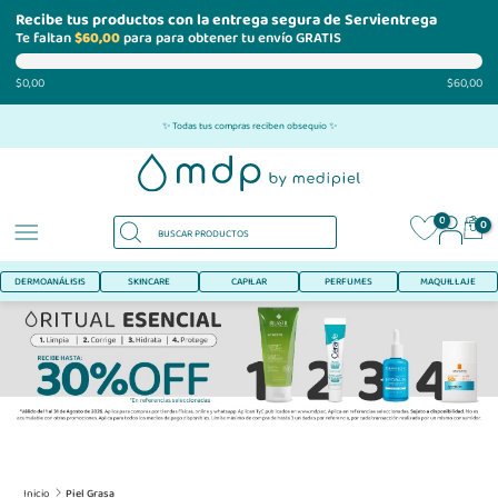
Recibe tus productos con la entrega segura de Servientrega
Te faltan
$60,00
para para obtener tu envío GRATIS
$0,00
$60,00
Ir
✨ Todas tus compras reciben obsequio ✨
al
contenido
0
0
DERMOANÁLISIS
SKINCARE
CAPILAR
PERFUMES
MAQUILLAJE
Inicio
Piel Grasa