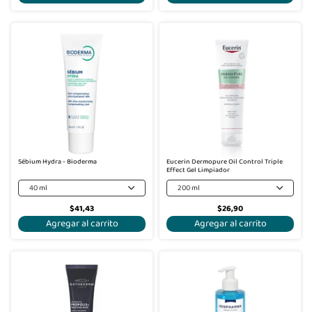
Sébium Hydra - Bioderma
Eucerin Dermopure Oil Control Triple
Effect Gel Limpiador
40 ml
200 ml
$41,43
$26,90
Agregar al carrito
Agregar al carrito