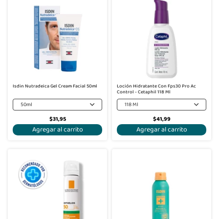
Isdin Nutradeica Gel Cream Facial 50ml
Loción Hidratante Con Fps30 Pro Ac
Control - Cetaphil 118 Ml
50ml
118 Ml
$31,95
$41,99
Agregar al carrito
Agregar al carrito