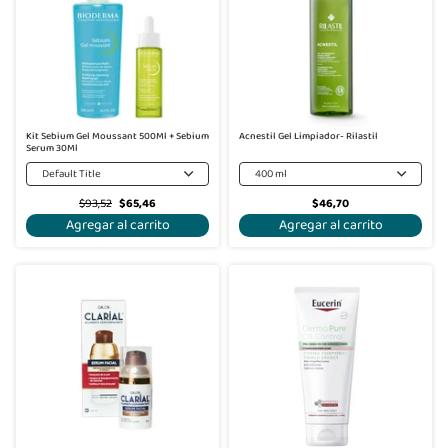
Kit Sebium Gel Moussant 500Ml + Sebium
Acnestil Gel Limpiador- Rilastil
Serum 30Ml
Default Title
400 ml
$93,52
$65,46
$46,70
Agregar al carrito
Agregar al carrito