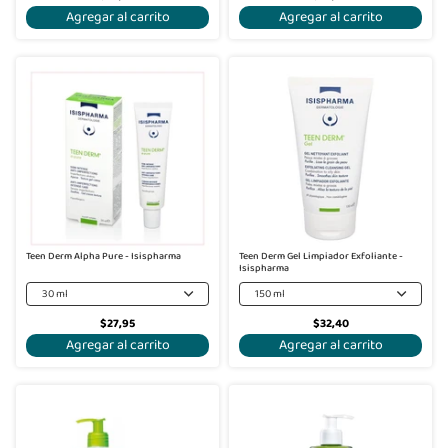
Agregar al carrito
Agregar al carrito
Teen Derm Alpha Pure - Isispharma
Teen Derm Gel Limpiador Exfoliante -
Isispharma
30 ml
150 ml
$27,95
$32,40
Agregar al carrito
Agregar al carrito
-30%