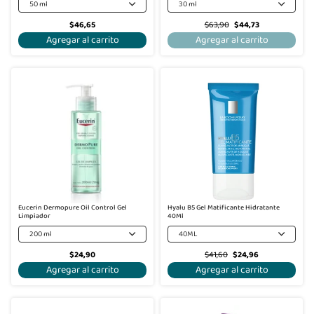
50 ml
30 ml
$46,65
$63,90
$44,73
Agregar al carrito
Agregar al carrito
-40%
Eucerin Dermopure Oil Control Gel
Hyalu B5 Gel Matificante Hidratante
Limpiador
40Ml
200 ml
40ML
$24,90
$41,60
$24,96
Agregar al carrito
Agregar al carrito