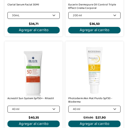
Clarial Serum Facial 30Ml
Eucerin Dermopure Oil Control Triple
Effect Crema Corporal
30mL
200 ml
$34,71
$36,50
Agregar al carrito
Agregar al carrito
-30%
Acnestil Sun System Spf50+ - Rilastil
Photoderm Akn Mat Fluido Spf30 -
Bioderma
40 ml
40 ml
$40,35
$39,86
$27,90
Agregar al carrito
Agregar al carrito