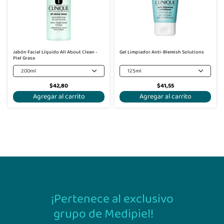
Jabón Facial Líquido All About Clean -
Gel Limpiador Anti-Blemish Solutions
Piel Grasa
200ml
125ml
$42,80
$41,55
Agregar al carrito
Agregar al carrito
¡Pertenece al exclusivo
grupo de Medipiel!