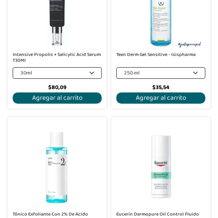
Intensive Propolis + Salicylic Acid Serum
Teen Derm Gel Sensitive - Isispharma
T30Ml
30ml
250 ml
$80,09
$35,54
Agregar al carrito
Agregar al carrito
Tónico Exfoliante Con 2% De Acido
Eucerin Dermopure Oil Control Fluido