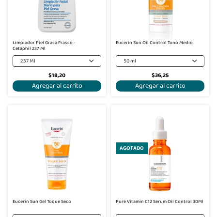
Limpiador Piel Grasa Frasco -
Eucerin Sun Oil Control Tono Medio
Cetaphil 237 Ml
237 Ml
50 ml
$18,20
$36,25
Agregar al carrito
Agregar al carrito
-30%
AGOTADO
Eucerin Sun Gel Toque Seco
Pure Vitamin C12 Serum Oil Control 30Ml