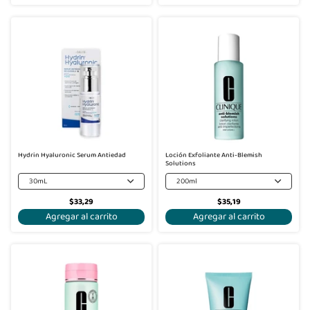
Hydrin Hyaluronic Serum Antiedad
Loción Exfoliante Anti-Blemish
Solutions
30mL
200ml
$33,29
$35,19
Agregar al carrito
Agregar al carrito