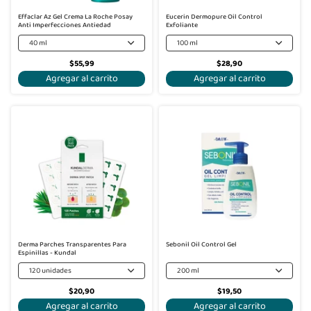
Effaclar Az Gel Crema La Roche Posay
Eucerin Dermopure Oil Control
Anti Imperfecciones Antiedad
Exfoliante
40 ml
100 ml
$55,99
$28,90
Agregar al carrito
Agregar al carrito
Derma Parches Transparentes Para
Sebonil Oil Control Gel
Espinillas - Kundal
120 unidades
200 ml
$20,90
$19,50
Agregar al carrito
Agregar al carrito