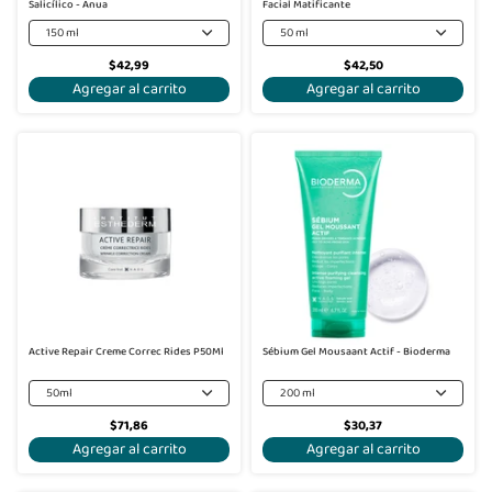
Salicílico - Anua
Facial Matificante
150 ml
50 ml
$42,99
$42,50
Agregar al carrito
Agregar al carrito
Active Repair Creme Correc Rides P50Ml
Sébium Gel Mousaant Actif - Bioderma
50ml
200 ml
$71,86
$30,37
Agregar al carrito
Agregar al carrito